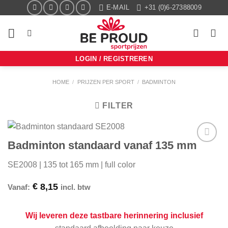
Ga
E-MAIL
+31 (0)6-27388009
naar
inhoud
LOGIN / REGISTREREN
HOME
/
PRIJZEN PER SPORT
/
BADMINTON
FILTER
Badminton standaard vanaf 135 mm
Aan mijn
favorieten
SE2008 | 135 tot 165 mm | full color
toevoegen
€
8,15
Vanaf:
incl. btw
Wij leveren deze tastbare herinnering inclusief