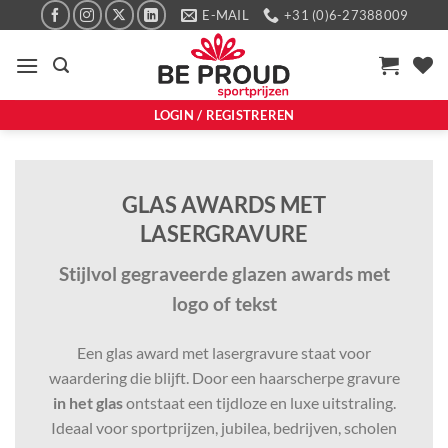
Ga
E-MAIL
+31 (0)6-27388009
naar
inhoud
LOGIN / REGISTREREN
GLAS AWARDS MET
LASERGRAVURE
Stijlvol gegraveerde glazen awards met
logo of tekst
Een glas award met lasergravure staat voor
waardering die blijft. Door een haarscherpe gravure
in het glas
ontstaat een tijdloze en luxe uitstraling.
Ideaal voor sportprijzen, jubilea, bedrijven, scholen